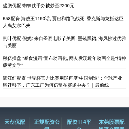
盛鹏优配 蜘蛛侠手办被炒至2200元
658配资 海贼王1190话, 贾巴和路飞战死, 香克斯与龙抵达巨
人岛艾尔巴夫
荆叶优配 倪妮: 来自圣赛电影节美图, 墨镜黑裙, 海风拂过优雅
与美丽
融亿操盘 “暴食漫画”宣布动画化, 网友发现近年动画全是“精神
疲劳文学”
满江红配资 世界杯官方比赛用球再度“中国制造”：全球产业
链迁移下，广东工厂为何仍留在赛场中央？｜最前线
天创优配
正规配资公
配资114平
东莞股票配