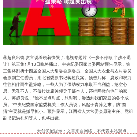
蒋超良出镜,贪官说着说着快哭了.电视专题片《一步不停歇 半步不退
让》第三集1月13日晚将播出。中央纪委国家监委网站预告显示，第
三集将剖析十四届全国人大常委会原委员、全国人大农业与农村委员
会原副主任委员，湖北省委原书记蒋超良案。预告片称，腐败和权力
往往相伴而生盈策略，一些人为了借助权力牟取不当利益，挖空心
思、无孔不入，不仅拉拢腐蚀领导干部本人，还把网撒向他们的家
人。蒋超良说，“他不是点对点，只对我，渗透到我们家庭的各个成
员。”中央纪委国家监委机关工作人员说，风起于青萍之末，防“围
猎”主要就是抓早抓小。预告显示，江西省人大常委会原副主任、党组
副书记洪礼和等人，也将出镜。
天创优配提示：文章来自网络，不代表本站观点。