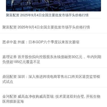
聚富配资 2025年9月4日全国主要批发市场芋头价格行情
聚富配资 2025年9月4日全国主要批发市场芋头价格行情
恩卓中盈 外媒：日本GDP六个季度以来首次萎缩
嘉理证券 首开股份拟向控股股东永续债融资30亿元， 年内到期
负债超185亿元覆盖不足
鼎冠配资 深圳：深入推进跨境电商零售出口跨关区退货监管模
式试点
金河配资 威高血净收购威高普瑞: 技术渠道双剑合璧, 开拓生物
医用膜新蓝海