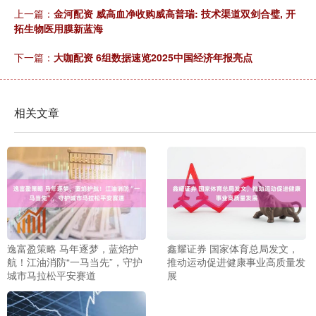
上一篇：
金河配资 威高血净收购威高普瑞: 技术渠道双剑合璧, 开
拓生物医用膜新蓝海
下一篇：
大咖配资 6组数据速览2025中国经济年报亮点
相关文章
逸富盈策略 马年逐梦，蓝焰护
鑫耀证券 国家体育总局发文，
航！江油消防“一马当先”，守护
推动运动促进健康事业高质量发
城市马拉松平安赛道
展