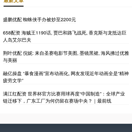
最新文章
盛鹏优配 蜘蛛侠手办被炒至2200元
658配资 海贼王1190话, 贾巴和路飞战死, 香克斯与龙抵达巨
人岛艾尔巴夫
荆叶优配 倪妮: 来自圣赛电影节美图, 墨镜黑裙, 海风拂过优雅
与美丽
融亿操盘 “暴食漫画”宣布动画化, 网友发现近年动画全是“精神
疲劳文学”
满江红配资 世界杯官方比赛用球再度“中国制造”：全球产业
链迁移下，广东工厂为何仍留在赛场中央？｜最前线