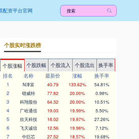
票配资平台官网
个股实时涨跌榜
个股跌幅
个股流入
个股流出
换手率
个股涨幅
排名
名称
最新价
涨幅
换手率
1
N津富
40.79
133.62%
54.81%
2
锴威特
77.82
20.00%
0.98%
3
科翔股份
64.32
20.00%
10.51%
4
广哈通信
19.03
19.99%
5.50%
5
欣天科技
18.02
19.97%
27.26%
6
飞天诚信
12.56
19.96%
7.12%
7
中巨芯
27.52
18.57%
19.68%