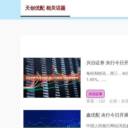
天创优配 相关话题
首页
天
兴泊证券 央行今日开
每经AI快讯，周三，央
1.40%。....
兴泊证券
查看：
122
分类：
东
鑫优配 央行今日开展
中国人民银行网站消息