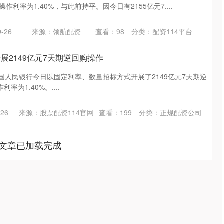
作利率为1.40%，与此前持平。因今日有2155亿元7....
-26
来源：领航配资
查看：
98
分类：
配资114平台
展2149亿元7天期逆回购操作
国人民银行今日以固定利率、数量招标方式开展了2149亿元7天期逆
为1.40%。....
14239.90
沪深300
4674.
95.70
0.68%
26
来源：股票配资114官网
查看：
199
分类：
正规配资公司
文章已加载完成