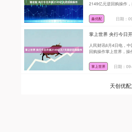
2149亿元逆回购操作，操
日期：09
鑫优配
掌上世界 央行今日开
人民财讯6月4日电，中
回购操作掌上世界，操作利率
上证指数
3893.90
深证成指
15.47
0.40%
日期：09-
掌上世界
天创优配