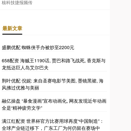
核科技捷报频传
最新文章
盛鹏优配 蜘蛛侠手办被炒至2200元
658配资 海贼王1190话, 贾巴和路飞战死, 香克斯与
龙抵达巨人岛艾尔巴夫
荆叶优配 倪妮: 来自圣赛电影节美图, 墨镜黑裙, 海
风拂过优雅与美丽
融亿操盘 “暴食漫画”宣布动画化, 网友发现近年动画
全是“精神疲劳文学”
满江红配资 世界杯官方比赛用球再度“中国制造”：
全球产业链迁移下，广东工厂为何仍留在赛场中