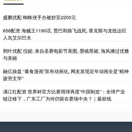
盛鹏优配 蜘蛛侠手办被炒至2200元
658配资 海贼王1190话, 贾巴和路飞战死, 香克斯与龙抵达巨
人岛艾尔巴夫
荆叶优配 倪妮: 来自圣赛电影节美图, 墨镜黑裙, 海风拂过优雅
与美丽
融亿操盘 “暴食漫画”宣布动画化, 网友发现近年动画全是“精神
疲劳文学”
满江红配资 世界杯官方比赛用球再度“中国制造”：全球产业
链迁移下，广东工厂为何仍留在赛场中央？｜最前线