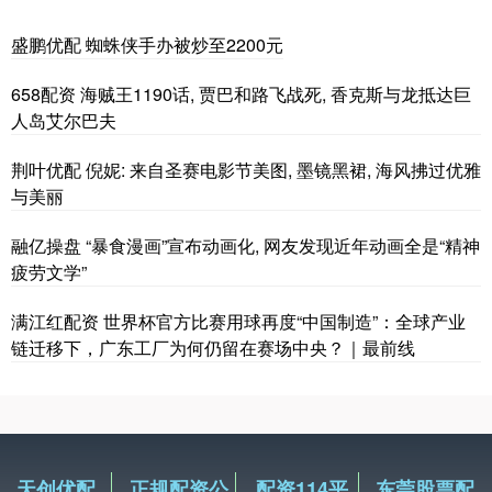
盛鹏优配 蜘蛛侠手办被炒至2200元
658配资 海贼王1190话, 贾巴和路飞战死, 香克斯与龙抵达巨
人岛艾尔巴夫
荆叶优配 倪妮: 来自圣赛电影节美图, 墨镜黑裙, 海风拂过优雅
与美丽
融亿操盘 “暴食漫画”宣布动画化, 网友发现近年动画全是“精神
疲劳文学”
满江红配资 世界杯官方比赛用球再度“中国制造”：全球产业
链迁移下，广东工厂为何仍留在赛场中央？｜最前线
天创优配
正规配资公
配资114平
东莞股票配