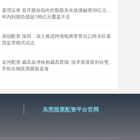
嘉理证券 首开股份拟向控股股东永续债融资30亿元，
年内到期负债超185亿元覆盖不足
鼎冠配资 深圳：深入推进跨境电商零售出口跨关区退
货监管模式试点
金河配资 威高血净收购威高普瑞: 技术渠道双剑合璧,
开拓生物医用膜新蓝海
东莞股票配资平台官网