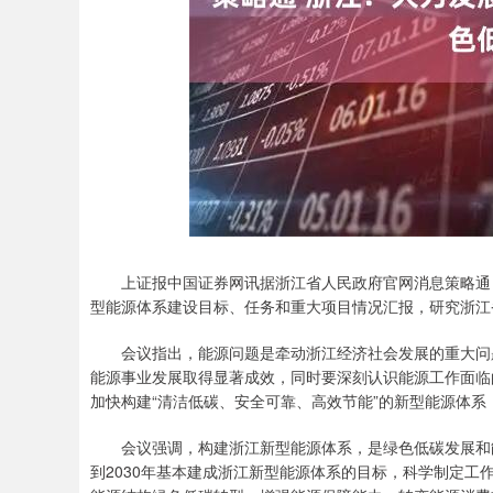
深证成指
14113.04
.42
0.60%
-31.17
-0
上证报中国证券网讯据浙江省人民政府官网消息策略通，
型能源体系建设目标、任务和重大项目情况汇报，研究浙江省
会议指出，能源问题是牵动浙江经济社会发展的重大问题
能源事业发展取得显著成效，同时要深刻认识能源工作面临
加快构建“清洁低碳、安全可靠、高效节能”的新型能源体
会议强调，构建浙江新型能源体系，是绿色低碳发展和能
到2030年基本建成浙江新型能源体系的目标，科学制定