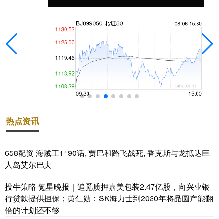
热点资讯
658配资 海贼王1190话, 贾巴和路飞战死, 香克斯与龙抵达巨
人岛艾尔巴夫
投牛策略 氪星晚报｜追觅质押嘉美包装2.47亿股，向兴业银
行贷款提供担保；黄仁勋：SK海力士到2030年将晶圆产能翻
倍的计划还不够