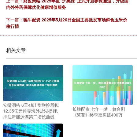
上一篇：
财盈策略 2025年度“沪惠保”正式开启参保通道，升级国
内外特药保障优化健康增值服务
下一篇：
驰牛配资 2025年5月26日全国主要批发市场鲜食玉米价
格行情
相关文章
安徽润格 6天4板! 华联控股拟
长胜配资 七年一梦，舞台剧
12.35亿元跨界海外盐湖提锂,
《繁花》终季票房破400万
押注新能源谋第二增长曲线