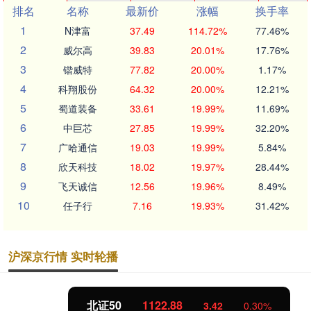
排名
名称
最新价
涨幅
换手率
1
N津富
37.49
114.72%
77.46%
2
威尔高
39.83
20.01%
17.76%
3
锴威特
77.82
20.00%
1.17%
4
科翔股份
64.32
20.00%
12.21%
5
蜀道装备
33.61
19.99%
11.69%
6
中巨芯
27.85
19.99%
32.20%
7
广哈通信
19.03
19.99%
5.84%
8
欣天科技
18.02
19.97%
28.44%
9
飞天诚信
12.56
19.96%
8.49%
10
任子行
7.16
19.93%
31.42%
沪深京行情 实时轮播
北证50
1122.88
3.42
0.30%