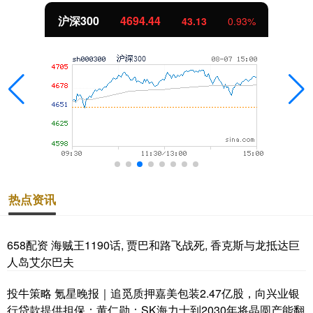
沪深300
4694.44
43.13
0.93%
热点资讯
658配资 海贼王1190话, 贾巴和路飞战死, 香克斯与龙抵达巨
人岛艾尔巴夫
投牛策略 氪星晚报｜追觅质押嘉美包装2.47亿股，向兴业银
行贷款提供担保；黄仁勋：SK海力士到2030年将晶圆产能翻