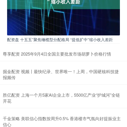
配资盘 十五五”聚焦橄榄型分配格局 “提低扩中”缩小收入差距
尊享配资 2025年9月4日全国主要批发市场胡萝卜价格行情
掘金配资 视频丨最快纪录、世界唯一！上周，中国硬核科技捷
报频传
胜亿配资 上海一个月5家AI企业上市，5500亿产业“护城河”全链
开花
千金策略 美联信心指数按周升0.5% 香港楼市气氛向好提振业主
信心