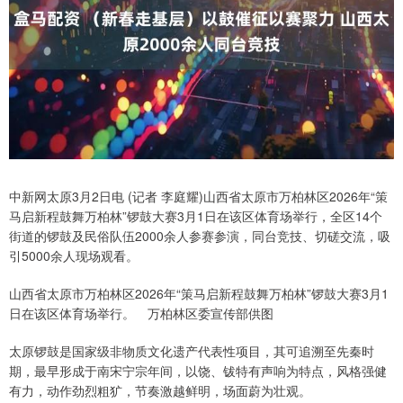
中新网太原3月2日电 (记者 李庭耀)山西省太原市万柏林区2026年“策
马启新程鼓舞万柏林”锣鼓大赛3月1日在该区体育场举行，全区14个
街道的锣鼓及民俗队伍2000余人参赛参演，同台竞技、切磋交流，吸
引5000余人现场观看。
山西省太原市万柏林区2026年“策马启新程鼓舞万柏林”锣鼓大赛3月1
日在该区体育场举行。 万柏林区委宣传部供图
太原锣鼓是国家级非物质文化遗产代表性项目，其可追溯至先秦时
期，最早形成于南宋宁宗年间，以饶、钹特有声响为特点，风格强健
有力，动作劲烈粗犷，节奏激越鲜明，场面蔚为壮观。