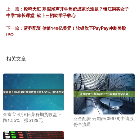
上一篇：
毅鸣天汇 寒假尾声开学焦虑成家长难题？镇江崇实女子
中学“家长课堂”献上三招助学子收心
下一篇：
蓝乔配资 估值140亿美元！软银旗下PayPay冲刺美股
IPO
相关文章
金富宝 6月6日菜籽期货收盘下
亚金配资 云知声(09678)申请股
跌1.55%，报5129元
份全流通