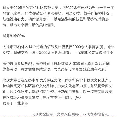
创立于2005年的万柏林区锣鼓大赛，历经20余年已成为当地一年一度
的文化盛事。14支锣鼓队伍依次登场、同台竞技。鼓手们精神抖擞，
鼓槌铿锵有力、动作整齐划一，以精湛娴熟的技艺和昂扬饱满的热
情，敲出对幸福生活的美好憧憬。
展开剩余29%
太原市万柏林区14个街道的锣鼓及民俗队伍2000余人参赛参演，同台
竞技、切磋交流，吸引5000余人现场观看。 万柏林区委宣传部供图
民俗展演喜庆热烈，民俗舞蹈《桃花红满天 非遗闹元宵》双扇翩翩、
柔美灵动，舞龙舞狮翻腾跃动、气势昂扬，为现场观众助兴添彩。
此次大赛旨在弘扬中华优秀传统文化，保护和传承非物质文化遗产，
持续擦亮万柏林区群众文化品牌，加大文化惠民力度，并弘扬营商文
化，以文化软实力赋能招商引资、推动项目落地，以一流营商环境支
撑区域经济高质量发展，冲刺首季“开门红”。(完)
发布于：北京市
天创优配提示：文章来自网络，不代表本站观点。